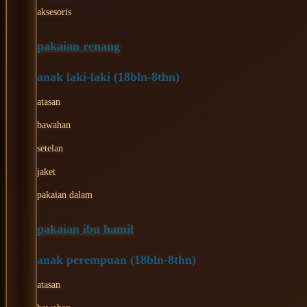
aksesoris
pakaian renang
anak laki-laki (18bln-8thn)
atasan
bawahan
setelan
jaket
pakaian dalam
pakaian ibu hamil
anak perempuan (18bln-8thn)
atasan