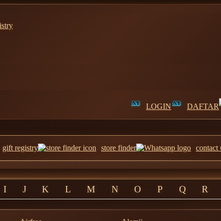
istry
LOGIN
DAFTAR
gift registry
store finder
contact 
I
J
K
L
M
N
O
P
Q
R