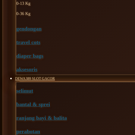
0-13 Kg
0-36 Kg
gendongan
travel cots
diaper bags
aksesoris
DEWA389 SLOT GACOR
selimut
bantal & sprei
ranjang bayi & balita
perabotan