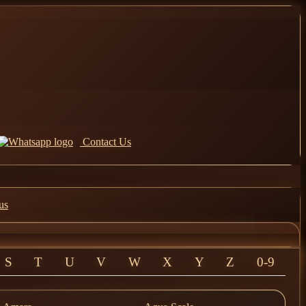
Contact Us
us
S
T
U
V
W
X
Y
Z
0-9