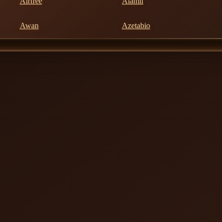
Airfree
Alamii
Awan
Azetabio