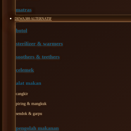
matras
DEWA389 ALTERNATIF
botol
sterilizer & warmers
soothers & teethers
celemek
alat makan
cangkir
piring & mangkuk
sendok & garpu
pengolah makanan